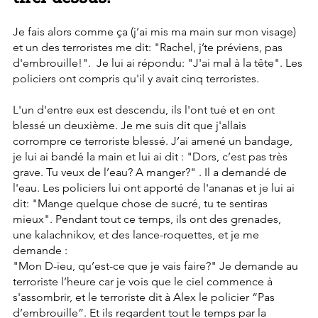
Je fais alors comme ça (j’ai mis ma main sur mon visage) 
et un des terroristes me dit: "Rachel, j’te préviens, pas 
d'embrouille!".  Je lui ai répondu: "J'ai mal à la tête". Les 
policiers ont compris qu'il y avait cinq terroristes.
L'un d'entre eux est descendu, ils l'ont tué et en ont 
blessé un deuxième. Je me suis dit que j'allais 
corrompre ce terroriste blessé. J’ai amené un bandage, 
je lui ai bandé la main et lui ai dit : "Dors, c’est pas très 
grave. Tu veux de l’eau? A manger?" . Il a demandé de 
l'eau. Les policiers lui ont apporté de l'ananas et je lui ai 
dit: "Mange quelque chose de sucré, tu te sentiras 
mieux". Pendant tout ce temps, ils ont des grenades, 
une kalachnikov, et des lance-roquettes, et je me 
demande :
"Mon D-ieu, qu’est-ce que je vais faire?" Je demande au 
terroriste l’heure car je vois que le ciel commence à 
s'assombrir, et le terroriste dit à Alex le policier “Pas 
d’embrouille”. Et ils regardent tout le temps par la 