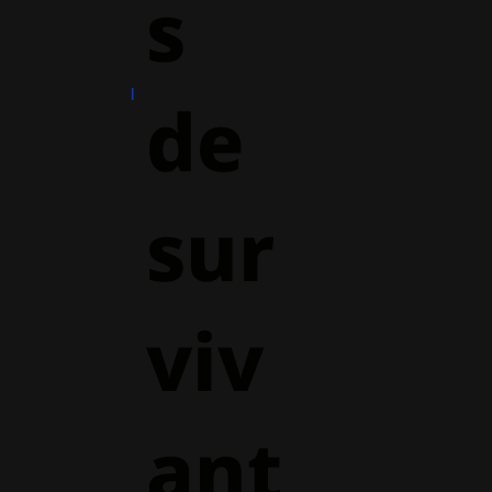
s
de
sur
viv
ant