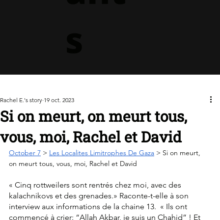
s
Rachel E.'s story
19 oct. 2023
Si on meurt, on meurt tous,
vous, moi, Rachel et David
October 7
 > 
Les Localites Limitrophes De Gaza
 > Si on meurt, 
on meurt tous, vous, moi, Rachel et David
« Cinq rottweilers sont rentrés chez moi, avec des 
kalachnikovs et des grenades.» Raconte-t-elle à son 
interview aux informations de la chaine 13.  « Ils ont 
commencé à crier: “Allah Akbar, je suis un Chahid” ! Et 