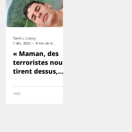
Tamir L.'s story
7 déc. 2023
8 min de lecture
« Maman, des
terroristes nous
tirent dessus,
Yuval et Ron
sont morts. ».