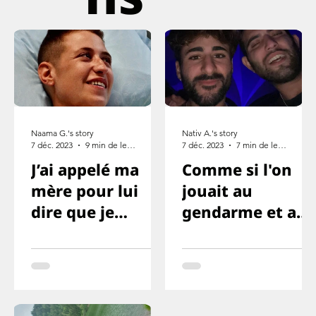
Naama G.'s story
Nativ A.'s story
7 déc. 2023
9 min de lecture
7 déc. 2023
7 min de lecture
J’ai appelé ma
Comme si l'on
mère pour lui
jouait au
dire que je
gendarme et au
l’aime, mais que
voleur ou
cette fois je ne
quelque chose
survivrai pas
comme ça