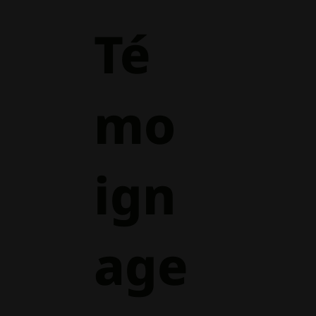
Té
mo
ign
age