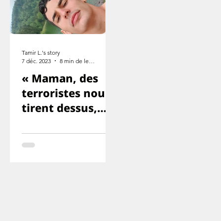
Tamir L.'s story
7 déc. 2023
8 min de lecture
« Maman, des
terroristes nous
tirent dessus,
Yuval et Ron
sont morts. ».