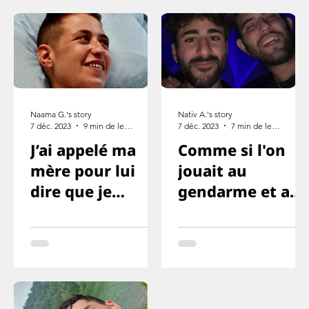
Naama G.'s story
Nativ A.'s story
7 déc. 2023
9 min de lecture
7 déc. 2023
7 min de lecture
J’ai appelé ma
Comme si l'on
mère pour lui
jouait au
dire que je
gendarme et au
l’aime, mais que
voleur ou
cette fois je ne
quelque chose
survivrai pas
comme ça