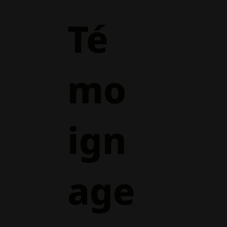
Té
mo
ign
age