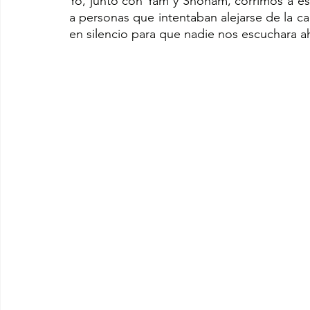
Yo, junto con Yam y Shoham, corrimos a es
a personas que intentaban alejarse de la c
en silencio para que nadie nos escuchara ah