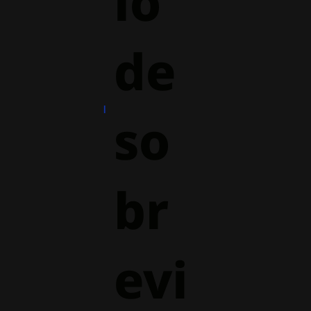
io
de
so
br
evi