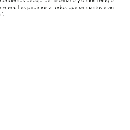
condernos debajo del escenario y dimos refugio 
arretera. Les pedimos a todos que se mantuvieran 
í.