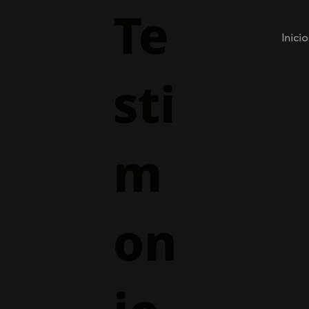
Te
Inicio
sti
m
on