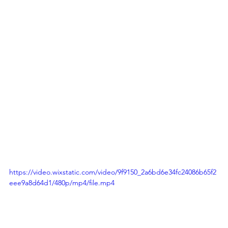
https://video.wixstatic.com/video/9f9150_2a6bd6e34fc24086b65f2
eee9a8d64d1/480p/mp4/file.mp4