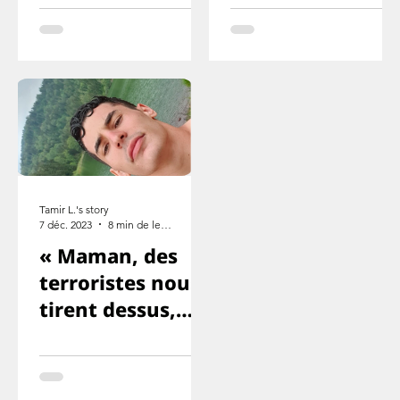
cette fois je ne
quelque chose
survivrai pas
comme ça
Tamir L.'s story
7 déc. 2023
8 min de lecture
« Maman, des
terroristes nous
tirent dessus,
Yuval et Ron
sont morts. ».