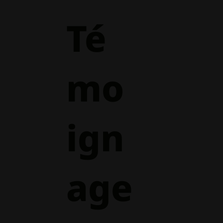
Té
mo
ign
age