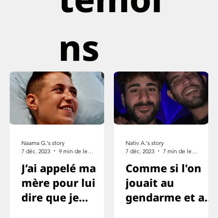
ns
Naama G.'s story
Nativ A.'s story
7 déc. 2023
9 min de lecture
7 déc. 2023
7 min de lecture
J’ai appelé ma
Comme si l'on
mère pour lui
jouait au
dire que je
gendarme et au
l’aime, mais que
voleur ou