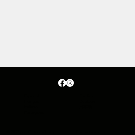
Español
English
Français
Deutsch
Italiano
日本語
Português
Contactez-nous
© 2023 par Octobre7.org