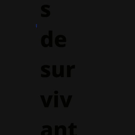
s
de
sur
viv
ant