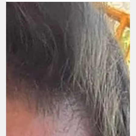
Katy L.'s story
31 de jan. de 2024
6 min de leitura
Pedi às crianças que tapassem os
ouvidos. Se continuarmos vivos, não
precisarão lembrar-se do que ouviram