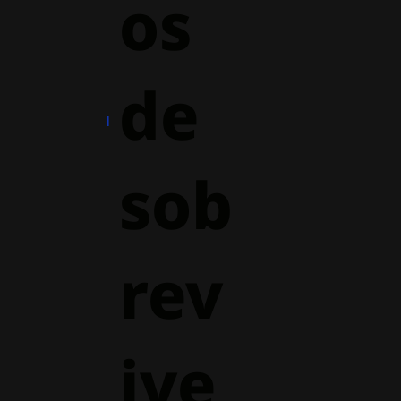
os
de
sob
rev
ive