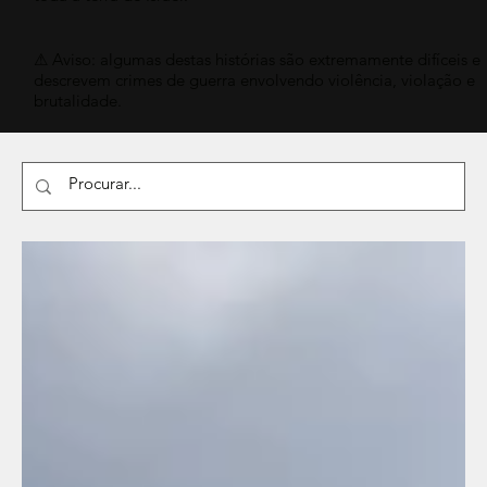
⚠ Aviso: algumas destas histórias são extremamente difíceis e
descrevem crimes de guerra envolvendo violência, violação e
brutalidade.