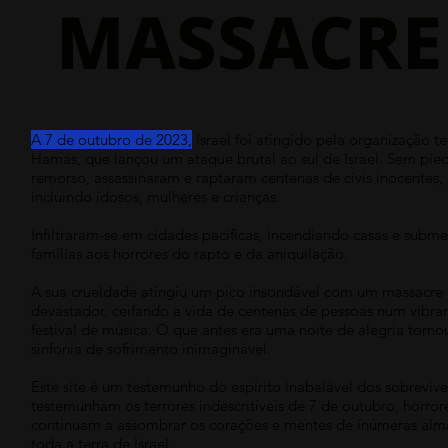
MASSACRE
A 7 de outubro de 2023,
Israel foi atingido pela organização te
Hamas, que lançou um ataque brutal ao sul de Israel. Sem pie
remorso, assassinaram e raptaram centenas de civis inocentes,
incluindo idosos, mulheres e crianças.
Infiltraram-se em cidades pacíficas, incendiando casas e subm
famílias aos horrores do rapto e da aniquilação.
A sua crueldade atingiu um pico insondável com um massacre
devastador, ceifando a vida de centenas de pessoas num vibra
festival de música. O que antes era uma noite de alegria torn
sinfonia de sofrimento inimaginável.
Este site é um testemunho do espírito inabalável dos sobreviv
testemunham os terrores indescritíveis de 7 de outubro, horror
continuam a assombrar os corações e mentes de inúmeras al
toda a terra de Israel.